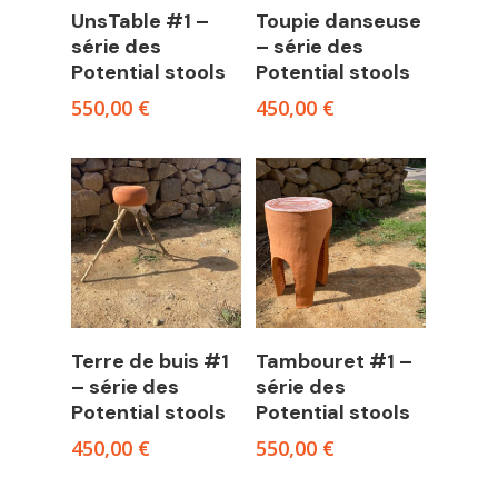
Read more
Read more
UnsTable #1 –
Toupie danseuse
série des
– série des
Potential stools
Potential stools
550,00
€
450,00
€
Add to cart
Read more
Terre de buis #1
Tambouret #1 –
– série des
série des
Potential stools
Potential stools
450,00
€
550,00
€