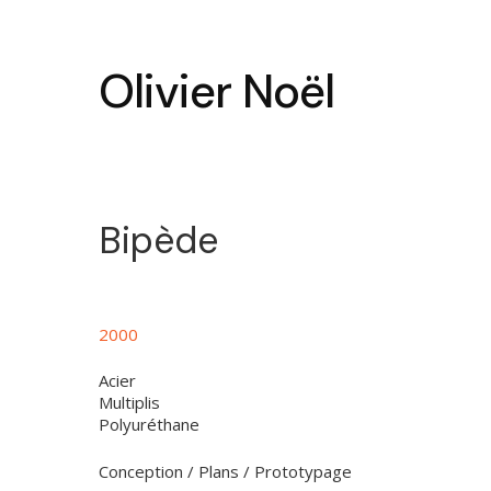
Skip
to
main
Olivier Noël
content
Bipède
2000
Acier
Multiplis
Polyuréthane
Conception / Plans / Prototypage