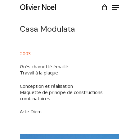
Skip
Menu
Olivier Noël
to
CLOSE
Cart
main
CART
content
Casa Modulata
2003
Grès chamotté émaillé
Travail à la plaque
Conception et réalisation
Maquette de principe de constructions
combinatoires
Arte Diem