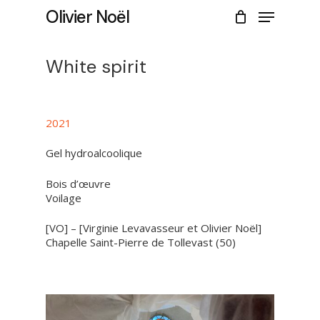
Skip
Menu
Olivier Noël
to
CLOSE
Cart
main
CART
content
White spirit
2021
Gel hydroalcoolique
Bois d’œuvre
Voilage
[VO] – [Virginie Levavasseur et Olivier Noël]
Chapelle Saint-Pierre de Tollevast (50)