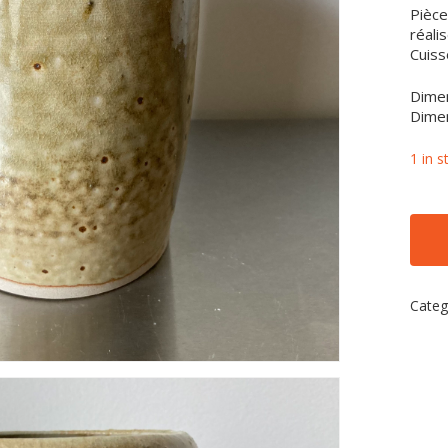
Pièce
réali
Cuiss
Dimen
Dimen
1 in s
Categ