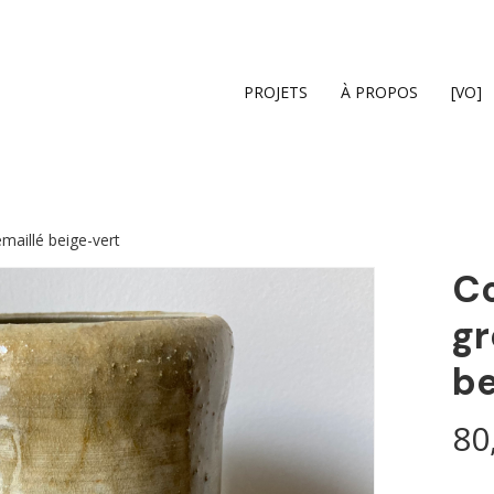
Cart
PROJETS
À PROPOS
[VO]
maillé beige-vert
Co
gr
be
80