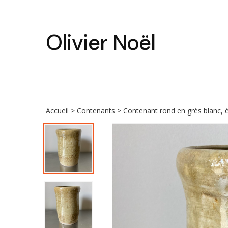
Skip
to
main
Olivier Noël
content
Accueil
>
Contenants
> Contenant rond en grès blanc, é