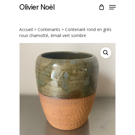
Skip
Menu
Olivier Noël
to
CLOSE
Cart
main
CART
content
Accueil
>
Contenants
> Contenant rond en grès
roux chamotté, émail vert sombre