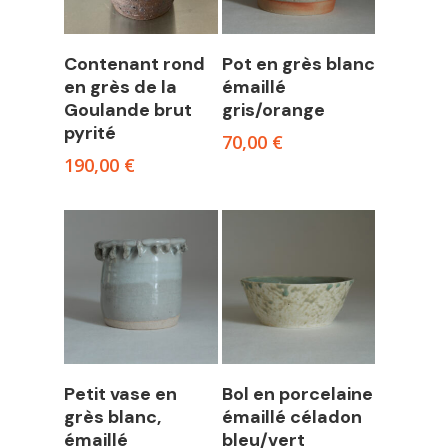
Read more
Add to cart
Contenant rond
Pot en grès blanc
en grès de la
émaillé
Goulande brut
gris/orange
pyrité
70,00
€
190,00
€
Add to cart
Read more
Petit vase en
Bol en porcelaine
grès blanc,
émaillé céladon
émaillé
bleu/vert