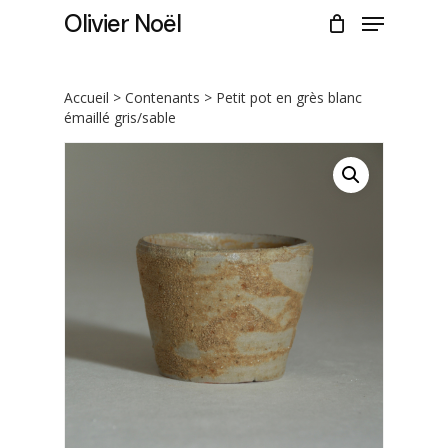
Skip
Menu
Olivier Noël
to
CLOSE
Cart
main
CART
content
Accueil
>
Contenants
> Petit pot en grès blanc
émaillé gris/sable