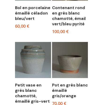
Read more
Add to cart
Bol en porcelaine
Contenant rond
émaillé céladon
en grès blanc
bleu/vert
chamotté, émail
vert/bleu pyrité
60,00
€
100,00
€
Add to cart
Add to cart
Petit vase en
Pot en grès blanc
grès blanc
émaillé
chamotté,
gris/orange
émaillé gris-vert
70,00
€