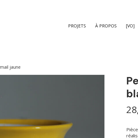
Cart
PROJETS
À PROPOS
[VO]
émail jaune
Pe
bl
28
Pièce
réali