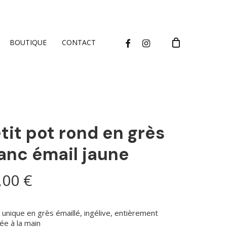
CLOSE
CART
FACEBOOK
INSTAGRAM
BOUTIQUE
CONTACT
tit pot rond en grès
anc émail jaune
,00
€
 unique en grès émaillé, ingélive, entièrement
sée à la main