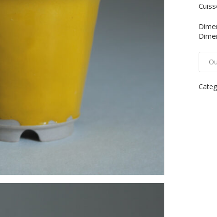
Cuiss
Dimen
Dimen
Ou
Categ