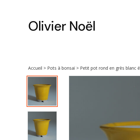
Skip
to
main
Olivier Noël
content
Accueil
>
Pots à bonsaï
> Petit pot rond en grès blanc 