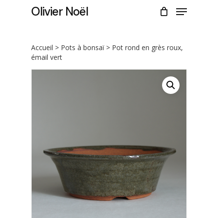
Skip
Menu
Olivier Noël
to
CLOSE
Cart
main
CART
content
Accueil
>
Pots à bonsaï
> Pot rond en grès roux,
émail vert