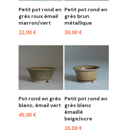
Add to cart
Add to cart
Petit pot rond en
Petit pot rond en
grès roux émail
grès brun
marron/vert
métallique
22,00
€
30,00
€
Add to cart
Add to cart
Pot rond en grès
Petit pot rond en
blanc, émail vert
grès blanc
émaillé
45,00
€
beige/ocre
26,00
€